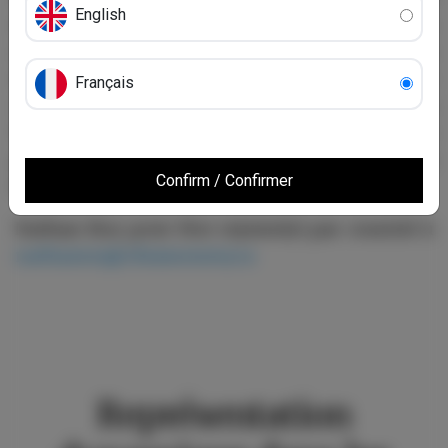
English
s’est rapidement établi comme étant un
avocat dynamique et efficace dans les
domaines du droit immobilier et du droit
Français
commercial. Nathan habite à Petit-Rocher, au
Nouveau-Brunswick, et est la nouvelle
génération des avocats dans la famille d’Erik
Confirm / Confirmer
Roy.
Nathan Roy peut être rejoint(e) par courriel à
nathanroy@chiassonroy.ca
Représentation